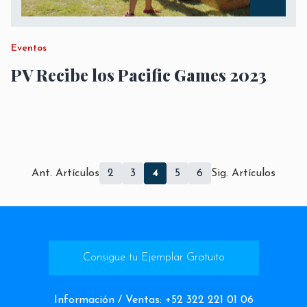
Eventos
PV Recibe los Pacific Games 2023
Ant. Artículos
2
3
4
5
6
Sig. Artículos
Consigue tu Ejemplar Gratuito
Información / Ventas
:
+52 322 221 01 06