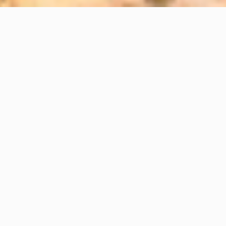
Inicio
/
Qué Hacer
/
English
+5 Datos Curiosos sobre El Río Cuale
+5 Datos Curiosos sobre El Río
Cuale
07 diciembre 2021
El Río Cuale es uno de los siete ríos que nacen en las
montañas de la Sierra Madre Occidental y que
desembocan en la Bahía de Banderas. Una de sus
muchas peculiaridades es que divide a la ciudad de
Puerto Vallarta en dos, dejando El Centro por el norte
y la Zona Romántica por el sur.
Para conocer un poco más sobre este hermoso río, a
continuación te presentamos esta serie de datos