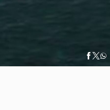
Inicio
/
Noticias
/
Anuncian Omni Pontoque Resort en Punta de
English
Mita…
Anuncian Omni Pontoque Resort en
Punta de Mita para 2026