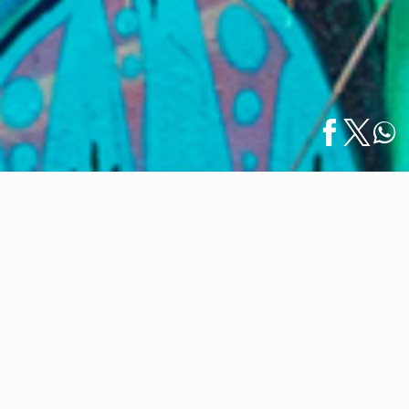
Inicio
/
Especiales
/
English
Arte Urbano en Puerto Vallarta: Calle Hidalgo
Arte Urbano en Puerto Vallarta:
Calle Hidalgo
29 abril 2022
Inicialmente, en la pared de una antigua casa que se