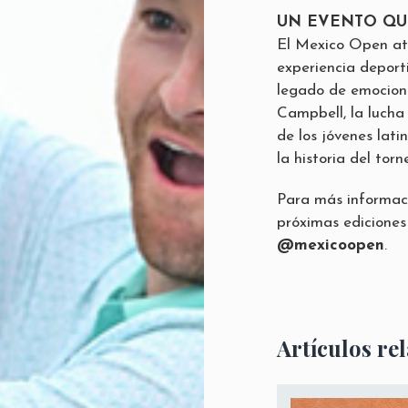
UN EVENTO QU
El Mexico Open at
experiencia deport
legado de emocione
Campbell, la lucha
de los jóvenes lati
la historia del torn
Para más informac
próximas ediciones 
@mexicoopen
.
Artículos re