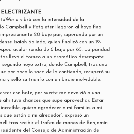
 ELECTRIZANTE
aWorld vibró con la intensidad de la
 Campbell y Potgieter llegaron al hoyo final
impresionante 20-bajo par, superando por un
ense Isaiah Salinda, quien finalizó con un 19-
espectacular ronda de 6-bajo par 65. La paridad
istas llevó el torneo a un dramático desempate
el segundo hoyo extra, donde Campbell, tras una
que por poco lo saca de la contienda, recuperó su
a y selló su triunfo con un birdie inolvidable.
creer ese bote, por suerte me devolvió a una
e ahí tuve chances que supe aprovechar. Estar
 increíble, quiero agradecer a mi familia, a mi
os que están a mi alrededor”, expresó un
l tras recibir el trofeo de manos de Benjamín
presidente del Consejo de Administración de