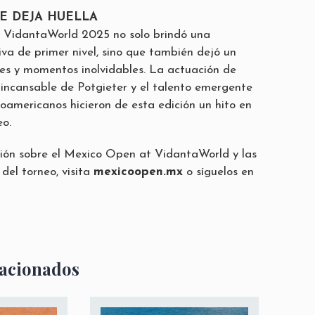
E DEJA HUELLA
 VidantaWorld 2025 no solo brindó una
iva de primer nivel, sino que también dejó un
s y momentos inolvidables. La actuación de
 incansable de Potgieter y el talento emergente
noamericanos hicieron de esta edición un hito en
eo.
ión sobre el Mexico Open at VidantaWorld y las
del torneo, visita
mexicoopen.mx
o síguelos en
lacionados