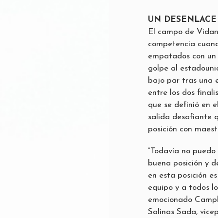
UN DESENLACE
El campo de Vidant
competencia cuando
empatados con un 
golpe al estadounid
bajo par tras una 
entre los dos final
que se definió en 
salida desafiante 
posición con maestrí
“Todavía no puedo 
buena posición y d
en esta posición es
equipo y a todos l
emocionado Campbel
Salinas Sada, vice