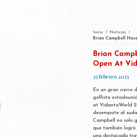
Inicio
/
Noticias
/
Brian Campbell Hace
Brian Campb
L
Open At Vi
25 febrero 2025
En un gran cierre d
golfista estadoun
at VidantaWorld 2
desempate al sudaf
LD
Campbell no solo gr
que también logró 
una destacada tray