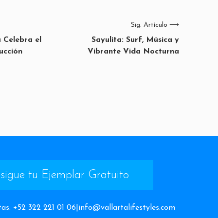
Sig. Artículo
⟶
 Celebra el
Sayulita: Surf, Música y
rucción
Vibrante Vida Nocturna
sigue tu Ejemplar Gratuito
tas
:
+52 322 221 01 06
|
info@vallartalifestyles.com