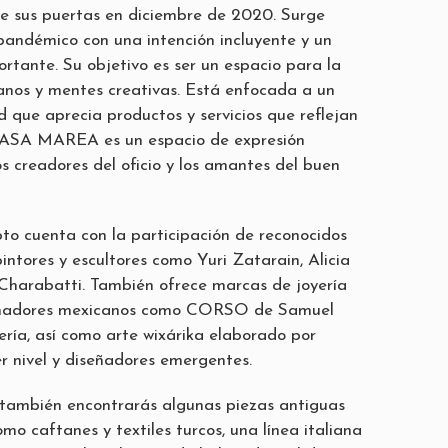
sus puertas en diciembre de 2020. Surge
andémico con una intención incluyente y un
rtante. Su objetivo es ser un espacio para la
nos y mentes creativas. Está enfocada a un
 que aprecia productos y servicios que reflejan
. CASA MAREA es un espacio de expresión
s creadores del oficio y los amantes del buen
to cuenta con la participación de reconocidos
 pintores y escultores como Yuri Zatarain, Alicia
Charabatti. También ofrece marcas de joyería
señadores mexicanos como CORSO de Samuel
ería, así como arte wixárika elaborado por
r nivel y diseñadores emergentes.
mbién encontrarás algunas piezas antiguas
omo caftanes y textiles turcos, una línea italiana