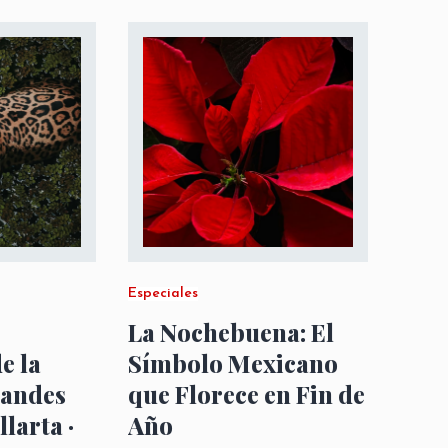
Especiales
La Nochebuena: El
e la
Símbolo Mexicano
randes
que Florece en Fin de
llarta ·
Año