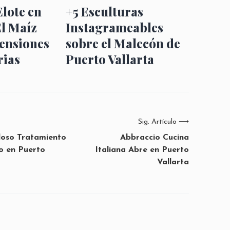
Elote en
+5 Esculturas
El Maíz
Instagrameables
ensiones
sobre el Malecón de
rias
Puerto Vallarta
Sig. Artículo
⟶
doso Tratamiento
Abbraccio Cucina
o en Puerto
Italiana Abre en Puerto
Vallarta