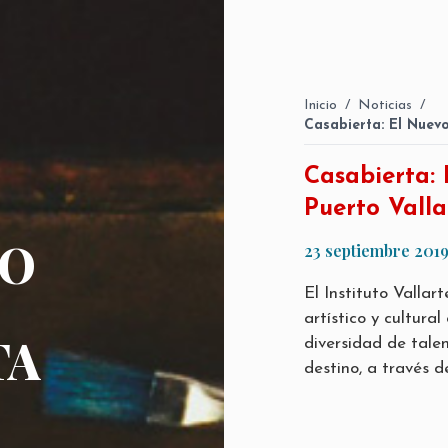
Inicio
/
Noticias
/
Casabierta: El Nuevo
Casabierta: 
Puerto Valla
TO
23 septiembre 201
El Instituto Vallar
artístico y cultura
TA
diversidad de talen
destino, a través d