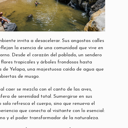
mbiente invita a desacelerar. Sus angostas calles
reflejan la esencia de una comunidad que vive en
orno. Desde el corazón del poblado, un sendero
flores tropicales y árboles frondosos hasta
da de Yelapa, una majestuosa caída de agua que
cubiertas de musgo.
al caer se mezcla con el canto de las aves,
era de serenidad total. Sumergirse en sus
o solo refresca el cuerpo, sino que renueva el
periencia que conecta al visitante con lo esencial:
rno y el poder transformador de la naturaleza.