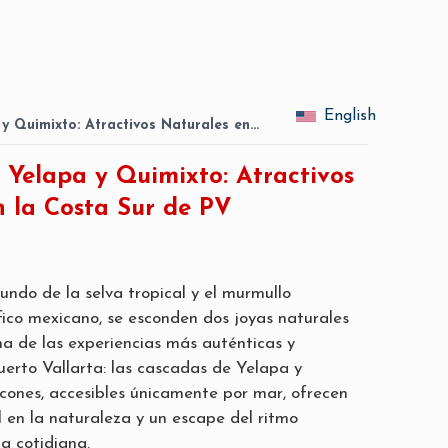
English
y Quimixto: Atractivos Naturales en…
 Yelapa y Quimixto: Atractivos
n la Costa Sur de PV
undo de la selva tropical y el murmullo
fico mexicano, se esconden dos joyas naturales
a de las experiencias más auténticas y
uerto Vallarta: las cascadas de Yelapa y
ncones, accesibles únicamente por mar, ofrecen
l en la naturaleza y un escape del ritmo
a cotidiana.