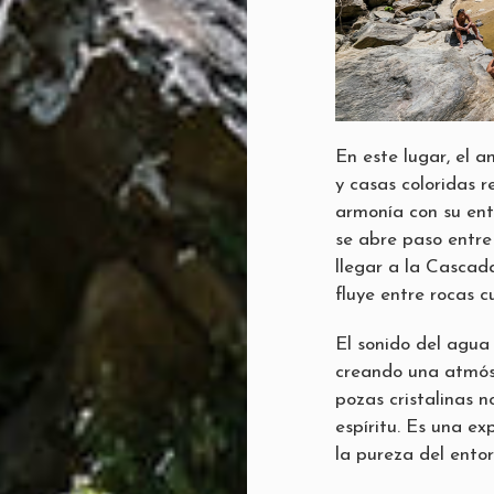
En este lugar, el a
y casas coloridas 
armonía con su ent
se abre paso entre 
llegar a la Casca
fluye entre rocas 
El sonido del agua 
creando una atmósf
pozas cristalinas n
espíritu. Es una ex
la pureza del ento