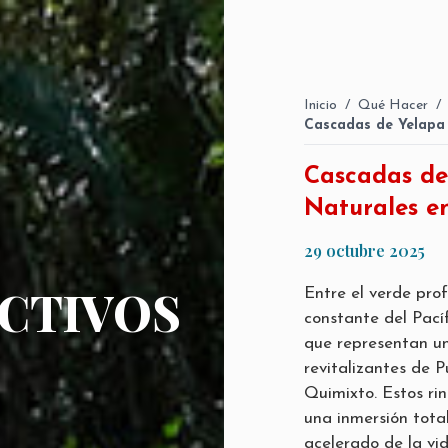
Inicio
/
Qué Hacer
/
Cascadas de Yelapa 
Cascadas de
Naturales e
29 octubre 2025
ACTIVOS
Entre el verde prof
constante del Pací
que representan un
revitalizantes de P
Quimixto. Estos ri
una inmersión tota
acelerado de la vid