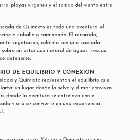
erra, playas vírgenes y el sonido del viento entre
scada de Quimixto es toda una aventura: el
erse a caballo o caminando. El recorrido,
ante vegetación, culmina con una cascada
sobre un estanque natural de aguas frescas.
ece detenerse.
RIO DE EQUILIBRIO Y CONEXIÓN
lapa y Quimixto representan el equilibrio que
larta: un lugar donde la selva y el mar conviven
a, donde la aventura se entrelaza con el
ada visita se convierte en una experiencia
l.
vanza con prisa, Yelapa y Quimixto siguen