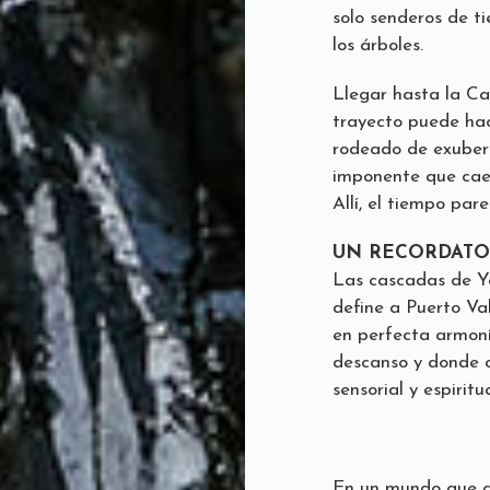
solo senderos de ti
los árboles.
Llegar hasta la Ca
trayecto puede hac
rodeado de exuber
imponente que cae 
Allí, el tiempo par
UN RECORDATO
Las cascadas de Ye
define a Puerto Val
en perfecta armoní
descanso y donde c
sensorial y espiritua
En un mundo que a