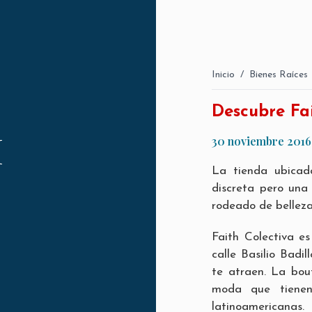
Inicio
/
Bienes Raíces
Descubre Fai
H
30 noviembre 2016
La tienda ubicada
discreta pero una
rodeado de belleza,
Faith Colectiva e
calle Basilio Badi
te atraen. La bout
moda que tienen 
latinoamericanas