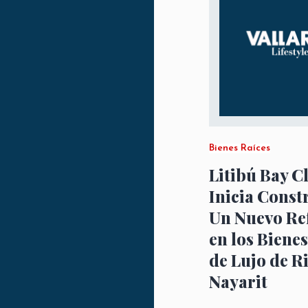
Bienes Raíces
Litibú Bay C
Inicia Const
Un Nuevo Re
en los Biene
de Lujo de R
Nayarit