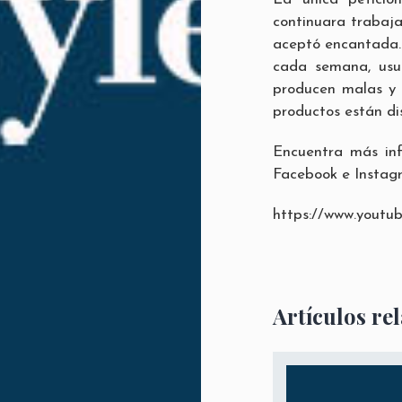
continuara trabaja
aceptó encantada. 
cada semana, usua
producen malas y 
productos están dis
Encuentra más inf
Facebook
e
Instag
https://www.yout
Artículos re