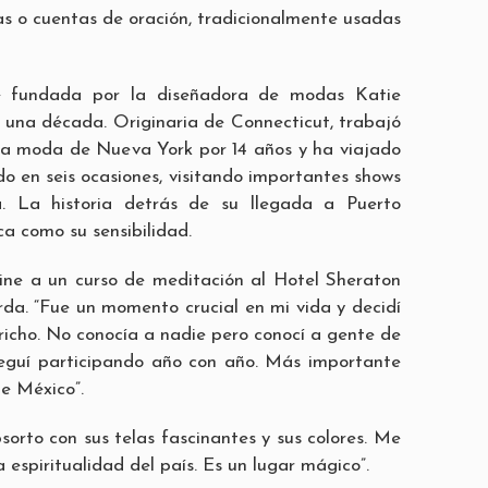
as o cuentas de oración, tradicionalmente usadas
 fundada por la diseñadora de modas Katie
una década. Originaria de Connecticut, trabajó
 la moda de Nueva York por 14 años y ha viajado
o en seis ocasiones, visitando importantes shows
. La historia detrás de su llegada a Puerto
ca como su sensibilidad.
ine a un curso de meditación al Hotel Sheraton
erda. “Fue un momento crucial en mi vida y decidí
pricho. No conocía a nadie pero conocí a gente de
eguí participando año con año. Más importante
e México”.
sorto con sus telas fascinantes y sus colores. Me
espiritualidad del país. Es un lugar mágico”.