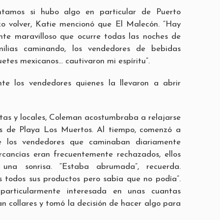
tamos si hubo algo en particular de Puerto
zo volver, Katie mencionó que El Malecón. “Hay
te maravilloso que ocurre todas las noches de
ilias caminando, los vendedores de bebidas
uetes mexicanos… cautivaron mi espíritu”.
te los vendedores quienes la llevaron a abrir
as y locales, Coleman acostumbraba a relajarse
es de Playa Los Muertos. Al tiempo, comenzó a
 los vendedores que caminaban diariamente
rcancías eran frecuentemente rechazados, ellos
 una sonrisa. “Estaba abrumada”, recuerda.
 todos sus productos pero sabía que no podía”.
articularmente interesada en unas cuantas
n collares y tomó la decisión de hacer algo para