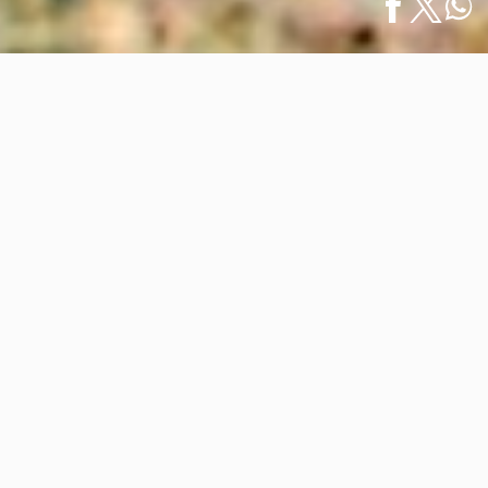
Inicio
/
Eventos
/
El Gran Fondo Riviera Nayarit 2025: Ciclismo
English
de…
El Gran Fondo Riviera Nayarit
2025: Ciclismo de Clase Mundial en
Bahía de Banderas
03 abril 2025
Riviera Nayarit se prepara para recibir por primera
vez uno de los eventos de ciclismo más prestigiosos del
mundo: el Gran Fondo Riviera Nayarit 2025. El
próximo sábado 5 de abril, más de mil ciclistas de
diversas nacionalidades recorrerán este espectacular