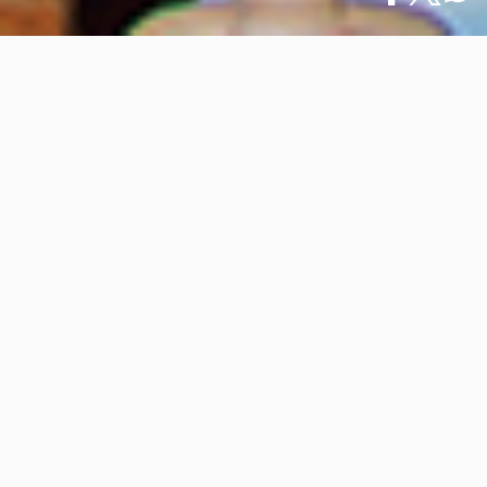
Inicio
/
Qué Hacer
/
English
Eventos de Otoño en Puerto Vallarta 2022
Eventos de Otoño en Puerto
Vallarta 2022
22 septiembre 2022
A lo largo del año, diferentes eventos en Puerto
Vallarta reúnen a la comunidad para disfrutar de
celebraciones, comida deliciosa y competencia
amistosa.
Entonces, para fin de año, hay varios eventos en el
horizonte, por lo que esta es una excelente
oportunidad para sumergirse en la cultura mexicana.