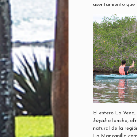
asentamiento que c
El estero La Vena,
kayak
o lancha, ofr
natural de la regió
La Manzanilla com