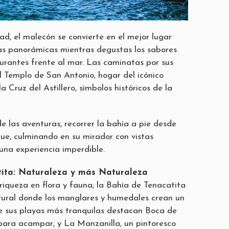
d, el malecón se convierte en el mejor lugar
tas panorámicas mientras degustas los sabores
aurantes frente al mar. Las caminatas por sus
al Templo de San Antonio, hogar del icónico
la Cruz del Astillero, símbolos históricos de la
e las aventuras, recorrer la bahía a pie desde
e, culminando en su mirador con vistas
 una experiencia imperdible.
tita: Naturaleza y más Naturaleza
riqueza en flora y fauna, la Bahía de Tenacatita
tural donde los manglares y humedales crean un
re sus playas más tranquilas destacan Boca de
para acampar, y La Manzanilla, un pintoresco