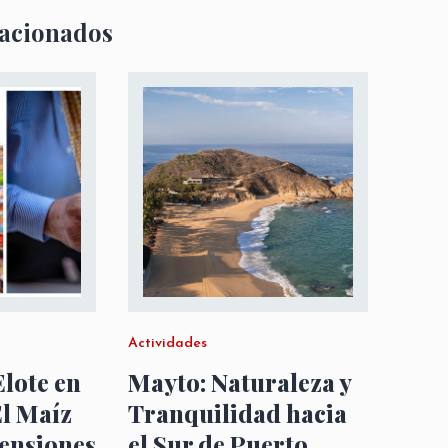
lacionados
Actividades
Elote en
Mayto: Naturaleza y
El Maíz
Tranquilidad hacia
ensiones
el Sur de Puerto