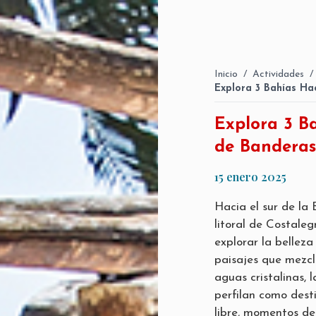
Inicio
/
Actividades
/
Explora 3 Bahías Hac
Explora 3 Ba
de Banderas
15 enero 2025
Hacia el sur de la
litoral de Costaleg
explorar la belleza
paisajes que mezcl
aguas cristalinas,
perfilan como desti
libre, momentos de