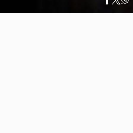
Inicio
/
Viewfinder
/
English
Fauna Silvestre en las Calles de Vallarta ·…
Fauna Silvestre en las Calles de
Vallarta · Nayarit
17 marzo 2026
A lo largo de Vallarta · Nayarit, la naturaleza se
encuentra intrínsecamente ligada al paisaje urbano.
Ciertas especies pueden ser observadas en reservas o
excursiones, pero otras aparecen sin previo aviso en
alguna banqueta soleada, sobre una barda o incluso
en la entrada de una casa. La escena de una iguana
verde macho adulta, imponente y serena sobre una