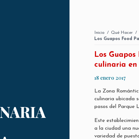
Inicio
/
Qué Hacer
/
Los Guapos Food Par
Los Guapos 
culinaria e
18 enero 2017
La Zona Romántica
culinaria ubicada s
NARIA
pasos del Parque 
Este establecimien
a la ciudad una nu
variedad de puesto