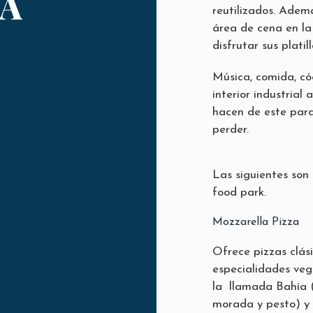
A
reutilizados. Adem
área de cena en la
disfrutar sus platil
Música, comida, có
interior industria
hacen de este parq
perder.
Las siguientes son
food park.
Mozzarella Pizza
Ofrece pizzas clás
especialidades veg
la llamada Bahía 
morada y pesto) y