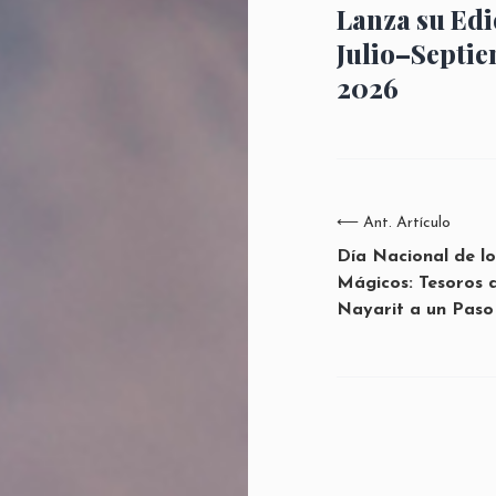
Lanza su Edi
Julio–Septi
2026
⟵
Ant. Artículo
Día Nacional de lo
Mágicos: Tesoros d
Nayarit a un Paso