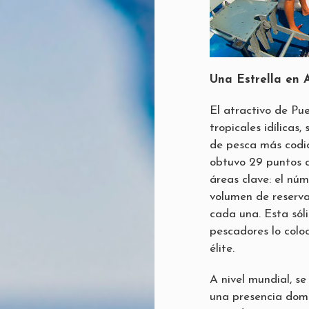
Una Estrella en 
El atractivo de Pue
tropicales idílicas
de pesca más codic
obtuvo 29 puntos d
áreas clave: el núm
volumen de reserva
cada una. Esta sóli
pescadores lo colo
élite.
A nivel mundial, s
una presencia domin