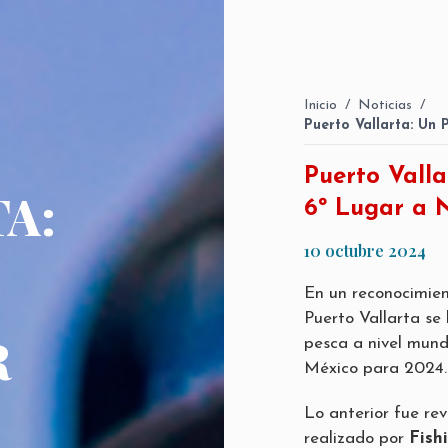
Inicio
/
Noticias
/
Puerto Vallarta: Un
Puerto Valla
A:
6º Lugar a 
10 octubre 2024
En un reconocimien
Puerto Vallarta se
R
pesca a nivel mundi
México para 2024.
Lo anterior fue re
realizado por
Fish