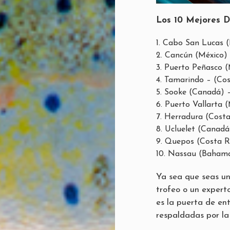
Los 10 Mejores D
Cabo San Lucas (
Cancún (México) 
Puerto Peñasco (
Tamarindo – (Cos
Sooke (Canadá) –
Puerto Vallarta 
Herradura (Costa
Ucluelet (Canadá
Quepos (Costa R
Nassau (Bahama
Ya sea que seas un
trofeo o un expert
es la puerta de en
respaldadas por la 