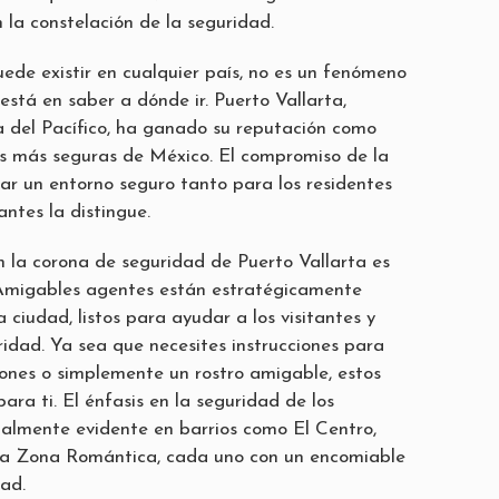
en la constelación de la seguridad.
uede existir en cualquier país, no es un fenómeno
 está en saber a dónde ir. Puerto Vallarta,
a del Pacífico, ha ganado su reputación como
s más seguras de México. El compromiso de la
ar un entorno seguro tanto para los residentes
antes la distingue.
n la corona de seguridad de Puerto Vallarta es
. Amigables agentes están estratégicamente
 ciudad, listos para ayudar a los visitantes y
ridad. Ya sea que necesites instrucciones para
ciones o simplemente un rostro amigable, estos
para ti. El énfasis en la seguridad de los
cialmente evidente en barrios como El Centro,
 la Zona Romántica, cada uno con un encomiable
dad.