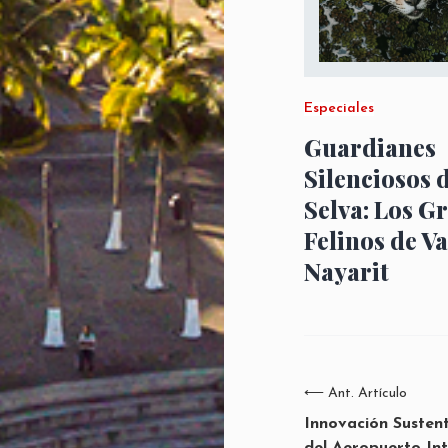
Especiales
Guardianes
Silenciosos d
Selva: Los G
Felinos de Va
Nayarit
⟵
Ant. Artículo
Innovación Sustent