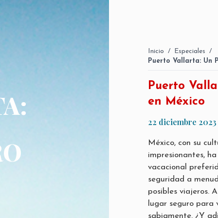
Inicio
/
Especiales
/
Puerto Vallarta: Un 
Puerto Valla
A:
en México
22 diciembre 2023
RO
México, con su cul
impresionantes, ha
vacacional preferi
seguridad a menud
posibles viajeros. 
lugar seguro para v
sabiamente. ¿Y ad