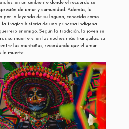
onales, en un ambiente donde el recuerdo se
xpresión de amor y comunidad. Además, la
a por la leyenda de su laguna, conocida como
la trágica historia de una princesa indígena
errero enemigo. Según la tradición, la joven se
ras su muerte y, en las noches más tranquilas, su
entre las montañas, recordando que el amor
y la muerte.