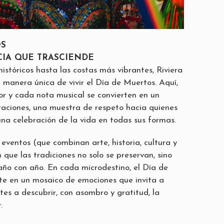
OS
IA QUE TRASCIENDE
istóricos hasta las costas más vibrantes, Riviera
 manera única de vivir el Día de Muertos. Aquí,
lor y cada nota musical se convierten en un
aciones, una muestra de respeto hacia quienes
una celebración de la vida en todas sus formas.
eventos (que combinan arte, historia, cultura y
que las tradiciones no solo se preservan, sino
año con año. En cada microdestino, el Día de
te en un mosaico de emociones que invita a
ntes a descubrir, con asombro y gratitud, la
.