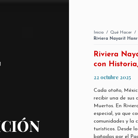
Inicio
/
Qué Hacer
/
Riviera Nayarit Hon
Riviera Nay
T
con Historia
22 octubre 2025
Cada otoño, México
recibir una de sus
Muertos. En Riviera
especial, ya que co
ICIÓN
comunidades y la 
turísticos. Desde l
bañadas por el Pac