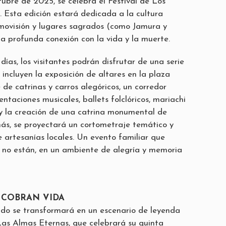
tubre de 2025, se celebra el Festival de Los
 Esta edición estará dedicada a la cultura
movisión y lugares sagrados (como Jamura y
a profunda conexión con la vida y la muerte.
días, los visitantes podrán disfrutar de una serie
incluyen la exposición de altares en la plaza
e de catrinas y carros alegóricos, un corredor
ntaciones musicales, ballets folclóricos, mariachi
a y la creación de una catrina monumental de
ás, se proyectará un cortometraje temático y
e artesanías locales. Un evento familiar que
 no están, en un ambiente de alegría y memoria
 COBRAN VIDA
ado se transformará en un escenario de leyenda
 Las Almas Eternas, que celebrará su quinta