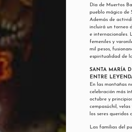
Día de Muertos Ba
pueblo mágico de S
Además de activida
incluirá un torneo 
e internacionales.
femeniles y varonil
mil pesos, fusionan
espiritualidad de l
SANTA MARÍA 
ENTRE LEYEND
En las montañas na
celebración más ín
octubre y principio
cempasúchil, velas 
los seres queridos 
Las familias del pu