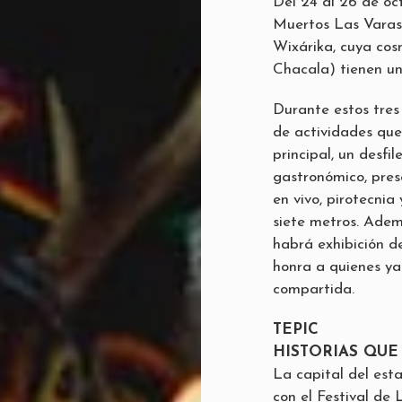
Del 24 al 26 de oc
Muertos Las Varas.
Wixárika, cuya cos
Chacala) tienen un
Durante estos tres 
de actividades que 
principal, un desfil
gastronómico, prese
en vivo, pirotecni
siete metros. Adem
habrá exhibición d
honra a quienes ya
compartida.
TEPIC
HISTORIAS QUE
La capital del est
con el Festival de