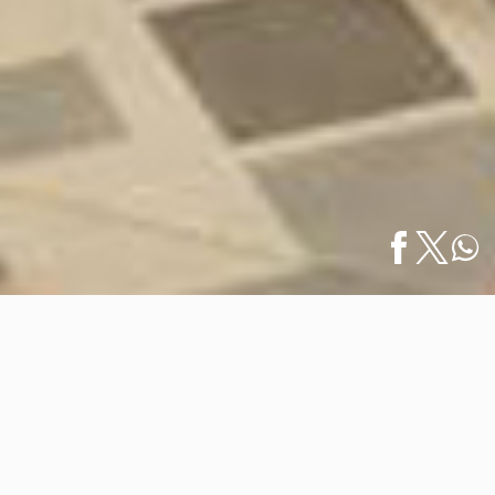
Inicio
/
Especiales
/
Secrets Bahía Mita y Dreams Bahía Mita
English
Llegan…
Secrets Bahía Mita y Dreams Bahía
Mita Llegan a Riviera Nayarit