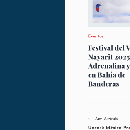
Eventos
Festival del 
Nayarit 2025
Adrenalina y
en Bahía de
Banderas
⟵
Ant. Artículo
Uncork México Pr