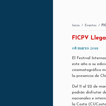
Inicio
/
Eventos
/
FI
FICPV Llega
08 marzo 2019
El Festival Interna
este año a su edic
cinematográfico má
la presencia de Chi
Del 11 al 22 de mar
podrán disfrutar d
nacionales e intern
la Costa (CUCosta