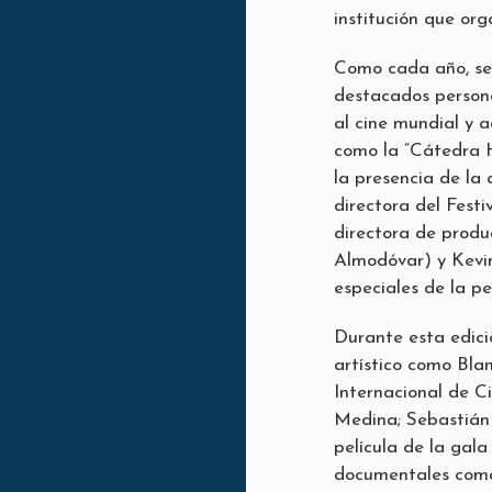
institución que orga
Como cada año, se
destacados persona
al cine mundial y 
como la “Cátedra H
la presencia de la 
directora del Festi
directora de produ
Almodóvar) y Kevin
especiales de la p
Durante esta edici
artístico como Bla
Internacional de C
Medina; Sebastián 
película de la gala
documentales como 