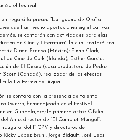
niza el festival.
 entregará la presea “La Iguana de Oro” a
jes que han hecho aportaciones significativas
además, se contarán con actividades paralelas
uston de Cine y Literatura”, la cual contará con
actriz Diana Bracho (México); Fiona Clark,
val de Cine de Cork (Irlanda); Esther García,
cción de El Deseo (casa productora de Pedro
 Scott (Canadá), realizador de los efectos
elícula La Forma del Agua.
ón se contará con la presencia de talento
nca Guerra, homenajeada en el Festival
ine en Guadalajara; la primera actriz Ofelia
del Amo, director de “El Complot Mongol”,
 inaugural del FICPV y directores de
Ricky López Bruni, Jorge Bidault, José Leos