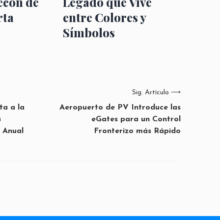
ecón de
Legado que Vive
rta
entre Colores y
Símbolos
Sig. Artículo
⟶
ta a la
Aeropuerto de PV Introduce las
u
eGates para un Control
 Anual
Fronterizo más Rápido