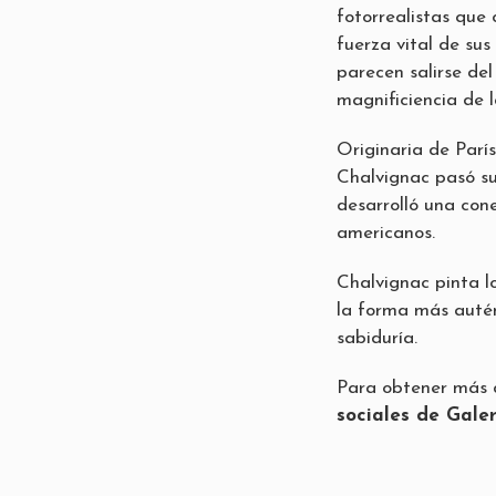
fotorrealistas que
fuerza vital de su
parecen salirse del
magnificiencia de l
Originaria de Parí
Chalvignac pasó s
desarrolló una con
americanos.
Chalvignac pinta l
la forma más autént
sabiduría.
Para obtener más de
sociales de Gale