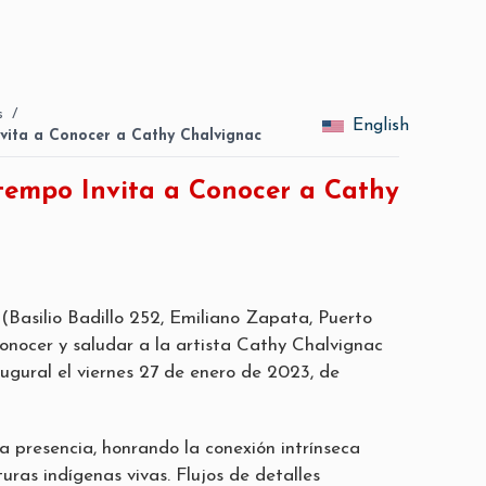
s
/
English
vita a Conocer a Cathy Chalvignac
tempo Invita a Conocer a Cathy
Basilio Badillo 252, Emiliano Zapata, Puerto
conocer y saludar a la artista Cathy Chalvignac
augural el viernes 27 de enero de 2023, de
la presencia, honrando la conexión intrínseca
turas indígenas vivas. Flujos de detalles