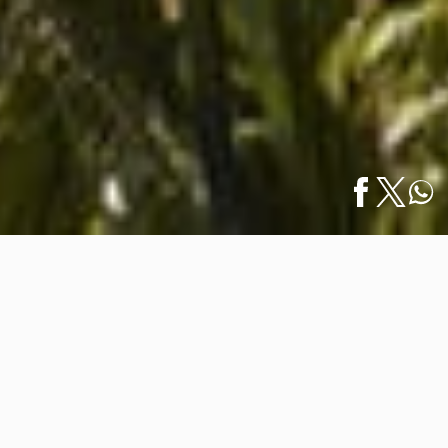
Inicio
/
Noticias
/
Llaves Michelin 2025: Lista Completa de Resorts
English
en…
Llaves Michelin 2025: Lista
Completa de Resorts en Vallarta ·
Nayarit y Más Allá