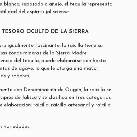
n blanco, reposado o añejo, el tequila representa
tilidad del espíritu jalisciense.
EL TESORO OCULTO DE LA SIERRA
o igualmente fascinante, la raicilla tiene su
guas zonas mineras de la Sierra Madre
rencia del tequila, puede elaborarse con hasta
tintas de agave, lo que le otorga una mayor
as y sabores.
mente con Denominación de Origen, la raicilla se
ipios de Jalisco y se clasifica en tres categorías
laboración: raicilla, raicilla artesanal y raicilla
s variedades: