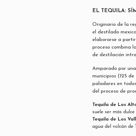
EL TEQUILA: S
Originario de la re
el destilado mexic
elaborarse a parti
proceso combina la
de destilación int
Amparado por una 
municipios (125 de 
paladares en todos
del proceso de pro
Tequila de Los Alt
suele ser más dulce
Tequila de Los Val
agua del volcán de T