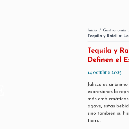
Inicio
/
Gastronomía
Tequila y Raicilla: L
Tequila y Ra
Definen el E
14 octubre 2025
E
Jalisco es sinónimo
expresiones lo rep
más emblemáticas: e
agave, estas bebida
sino también su his
tierra.