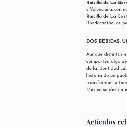
Raicilla de La Sier
y Valenciana, con n
Raicilla de La Cost
Rhodacantha, de per
DOS BEBIDAS, 
Aunque distintas en 
comparten algo ese
de la identidad cul
historia de un pue
transformar la tier
México se destila e
Artículos re