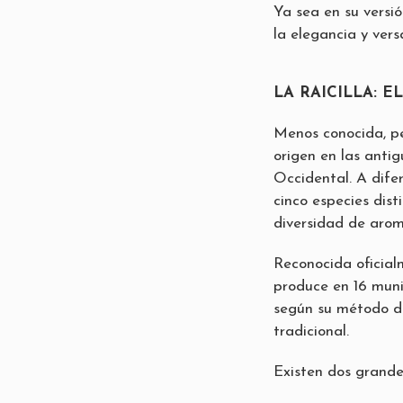
Ya sea en su versió
la elegancia y versa
LA RAICILLA: 
Menos conocida, per
origen en las anti
Occidental. A dife
cinco especies dis
diversidad de arom
Reconocida oficial
produce en 16 munic
según su método de e
tradicional.
Existen dos grande