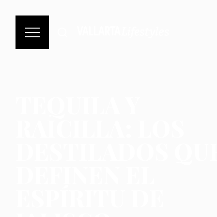
TEQUILA Y
RAICILLA: LOS
DESTILADOS QU
DEFINEN EL
ESPÍRITU DE