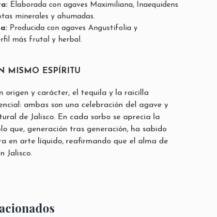
ra:
Elaborada con agaves Maximiliana, Inaequidens
otas minerales y ahumadas.
a:
Producida con agaves Angustifolia y
fil más frutal y herbal.
UN MISMO ESPÍRITU
origen y carácter, el tequila y la raicilla
ncial: ambas son una celebración del agave y
tural de Jalisco. En cada sorbo se aprecia la
blo que, generación tras generación, ha sabido
ra en arte líquido, reafirmando que el alma de
n Jalisco.
lacionados