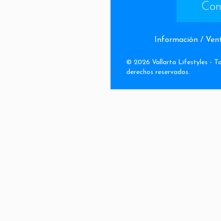
Con
Información / Ven
©
2026
Vallarta Lifestyles -
To
derechos reservados
.