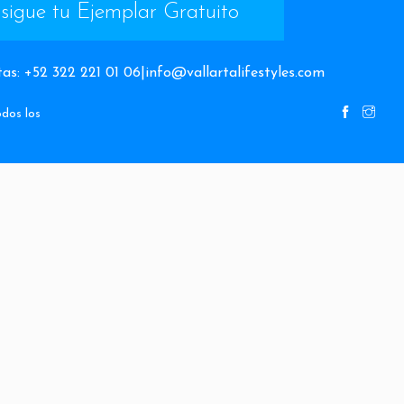
sigue tu Ejemplar Gratuito
tas
:
+52 322 221 01 06
|
info@vallartalifestyles.com
dos los