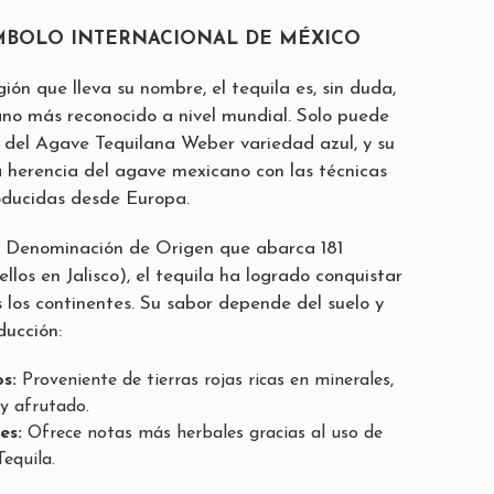
ÍMBOLO INTERNACIONAL DE MÉXICO
gión que lleva su nombre, el tequila es, sin duda,
ano más reconocido a nivel mundial. Solo puede
r del Agave Tequilana Weber variedad azul, y su
 herencia del agave mexicano con las técnicas
roducidas desde Europa.
Denominación de Origen que abarca 181
ellos en Jalisco), el tequila ha logrado conquistar
 los continentes. Su sabor depende del suelo y
ducción:
os:
Proveniente de tierras rojas ricas en minerales,
 y afrutado.
les:
Ofrece notas más herbales gracias al uso de
equila.