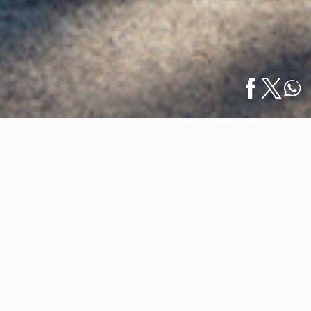
Inicio
/
Arte y Galerías
/
English
Malecón de Puerto Vallarta: Un Tributo al Arte…
Malecón de Puerto Vallarta: Un
Tributo al Arte Wixárika
07 julio 2022
En mayo de 2011, comenzaron los trabajos de
remodelación y mejora del Malecón de Puerto