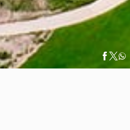
Inicio
/
Noticias
/
Nauka Riviera Nayarit: Nuevo Referente del Golf
English
y…
Nauka Riviera Nayarit: Nuevo
Referente del Golf y el Lujo en
Costa Canuva