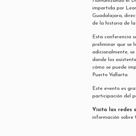
Humanizando el Des
impartida por Leon
Guadalajara, direct
de la historia de l
Esta conferencia s
preliminar que se h
adicionalmente, se
donde los asistente
cómo se puede impl
Puerto Vallarta.
Este evento es gra
participación del p
Visita las redes 
información sobre 