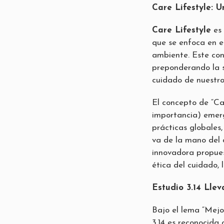
Care Lifestyle: 
Care Lifestyle
es 
que se enfoca en e
ambiente. Este con
preponderando la sa
cuidado de nuestro
El concepto de “Ca
importancia) emerg
prácticas globales,
va de la mano del 
innovadora propue
ética del cuidado, 
Estudio 3.14 Llev
Bajo el lema “Mejo
3.14 es reconocid