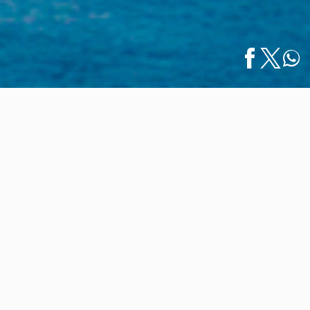
Inicio
/
Noticias
/
Puerto Vallarta: Uno de los Destinos más
English
Buscados…
Puerto Vallarta: Uno de los
Destinos más Buscados para el
Retiro
10 marzo 2023
En busca de llevar a cabo un estilo de vida más
relajado, cada vez son más los jubilados extranjeros y