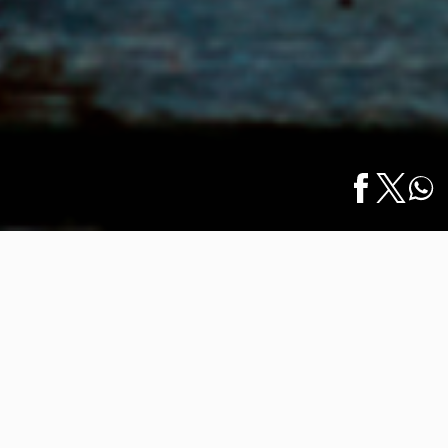
Inicio
/
Eventos
/
English
Anuncian la 6º Edición del Festival DamaJuana
Anuncian la 6º Edición del Festival
DamaJuana
15 marzo 2023